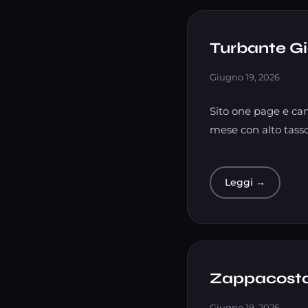
Turbante Gi
Giugno 19, 2026
Sito one page e cam
mese con alto tasso
Leggi →
Zappacost
Giugno 19, 2026