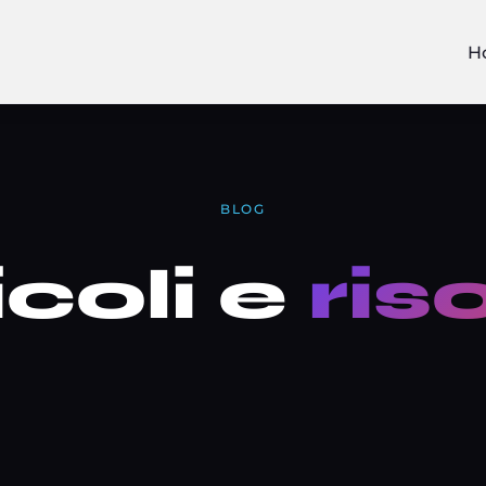
H
BLOG
icoli e
ris