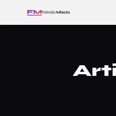
FM
Fabrizio
Miscia
Art